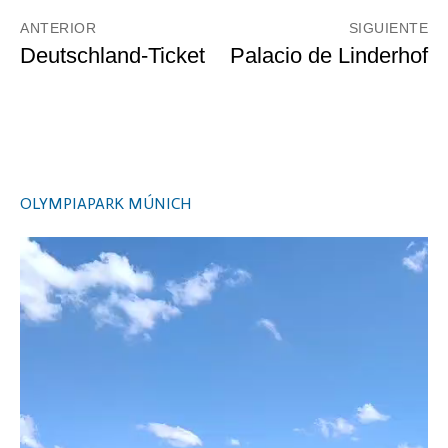
Navegación
ANTERIOR
SIGUIENTE
de
Entrada
Deutschland-Ticket
Entrada
Palacio de Linderhof
anterior:
siguiente:
entradas
OLYMPIAPARK MÚNICH
Video
Player