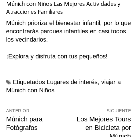
Múnich con Niños Las Mejores Actividades y
Atracciones Familiares
Múnich prioriza el bienestar infantil, por lo que
encontrarás parques infantiles en casi todos
los vecindarios.
¡Explora y disfruta con tus pequeños!
Etiquetados
Lugares de interés
,
viajar a
Múnich con Niños
Navegación
ANTERIOR
SIGUIENTE
de
Entrada
Múnich para
Entrada
Los Mejores Tours
anterior:
siguiente:
Fotógrafos
en Bicicleta por
entradas
Múnich