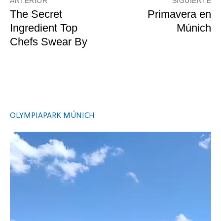
ANTERIOR
SIGUIENTE
de
Entrada
The Secret
Entrada
Primavera en
anterior:
siguiente:
Ingredient Top
Múnich
entradas
Chefs Swear By
OLYMPIAPARK MÚNICH
Video
Player