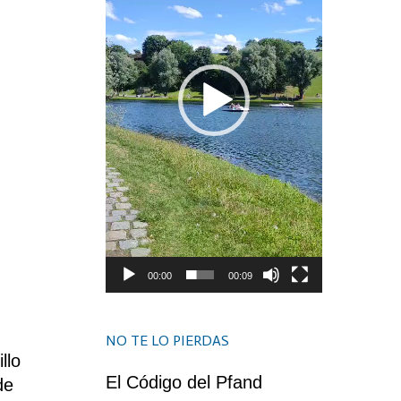
00:00
00:09
NO TE LO PIERDAS
llo
El Código del Pfand
de