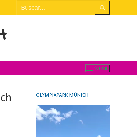
Buscar:
H
MENÚ
ich
OLYMPIAPARK MÚNICH
Video
Player