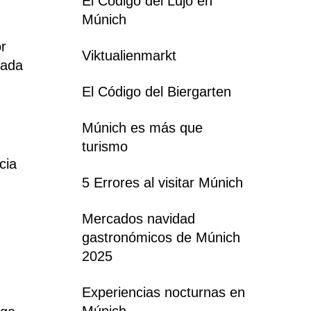
El Código del Lujo en
Múnich
or
Viktualienmarkt
cada
El Código del Biergarten
Múnich es más que
turismo
cia
5 Errores al visitar Múnich
Mercados navidad
gastronómicos de Múnich
2025
Experiencias nocturnas en
Múnich