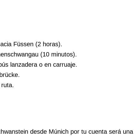
hacia Füssen (2 horas).
henschwangau (10 minutos).
bús lanzadera o en carruaje.
nbrücke.
ruta.
uschwanstein desde Múnich por tu cuenta será una