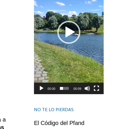
00:00
00:09
NO TE LO PIERDAS
a a
El Código del Pfand
as