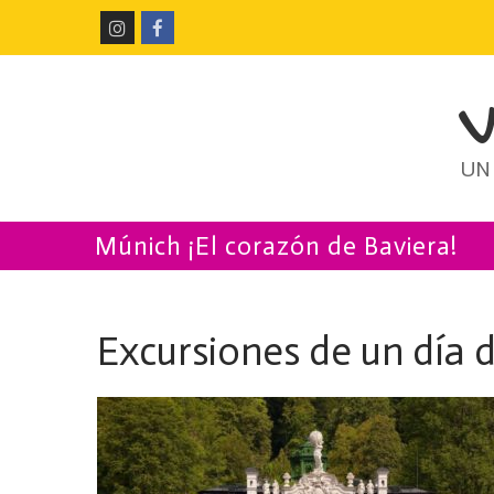
Ir
al
contenido
UN
Múnich ¡El corazón de Baviera!
Excursiones de un día