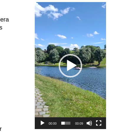
Video
Player
iera
s
00:00
00:09
r