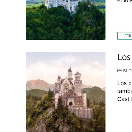
el «c
LEER
Los
BLO
Los c
tambi
Casti