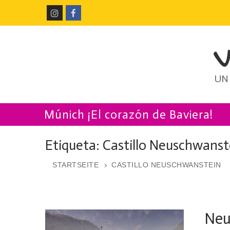
Ir
al
contenido
UN
Múnich ¡El corazón de Baviera!
Etiqueta:
Castillo Neuschwanst
STARTSEITE
CASTILLO NEUSCHWANSTEIN
Neu