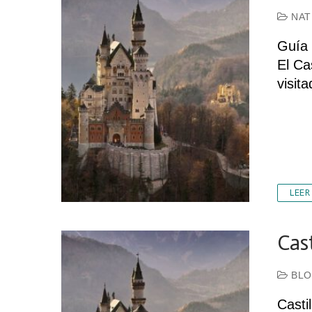
NAT
Guía 
El Ca
visit
LEER
Cas
BLO
Casti