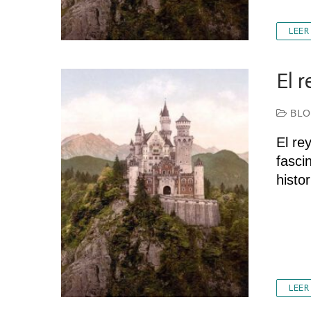
LEER
El r
BLO
El re
fasci
histo
LEER