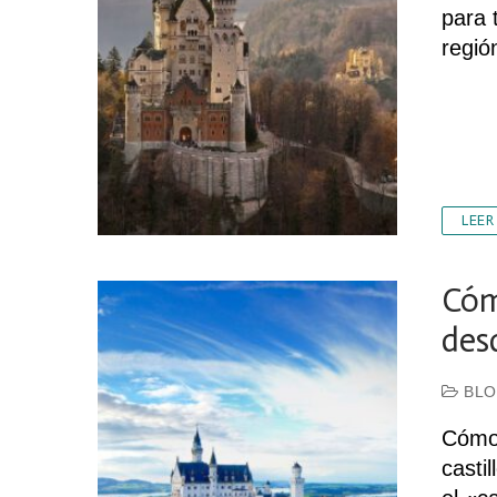
para 
regió
LEER
Cóm
des
BLO
Cómo 
casti