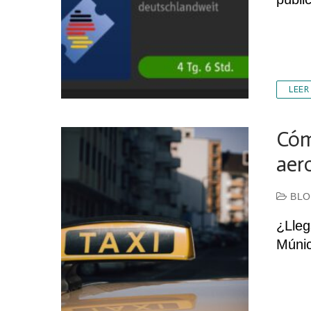
LEER
Cóm
aer
BLO
¿Lleg
Múni