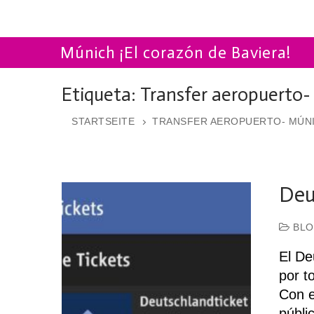
Múnich ¡El corazón de Baviera!
Etiqueta:
Transfer aeropuerto-
STARTSEITE
TRANSFER AEROPUERTO- MÚN
Deu
BLO
El De
por t
Con e
públ