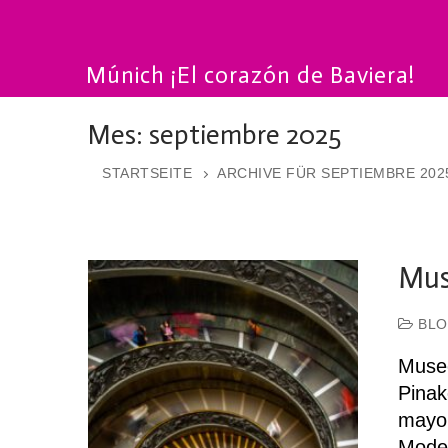
Múnich ¡El corazón de Baviera!
Mes:
septiembre 2025
STARTSEITE
ARCHIVE FÜR SEPTIEMBRE 202
Mus
BLO
Museo
Pinak
mayor
Mode