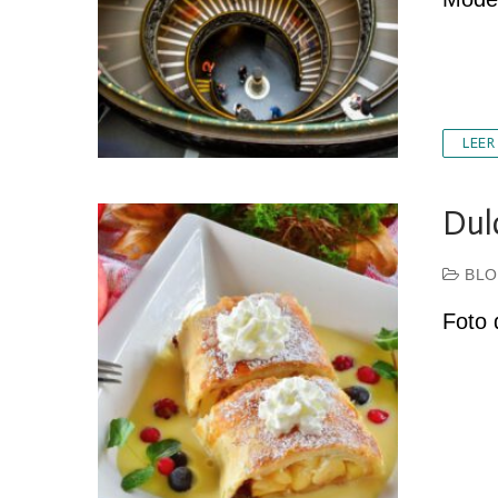
LEER
Dul
BLO
Foto 