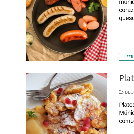
muniq
coraz
ques
LEER
Pla
BLO
Plato
Múnic
como 