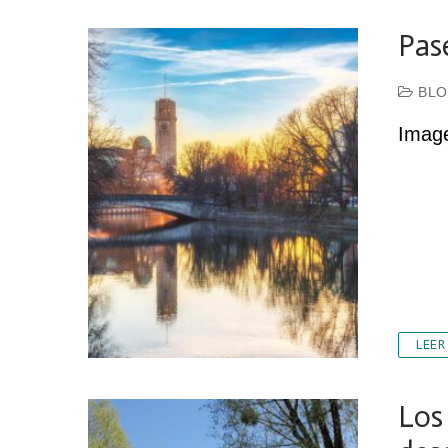
Pas
BLO
Imag
LEER
Los