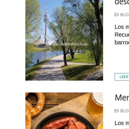
des
BLO
Los m
Recue
barro
LEER
Mer
BLO
Los m