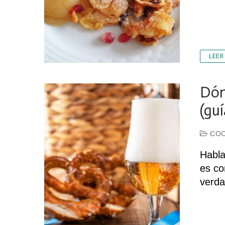
LEER
Dón
(gu
COC
Habla
es co
verda