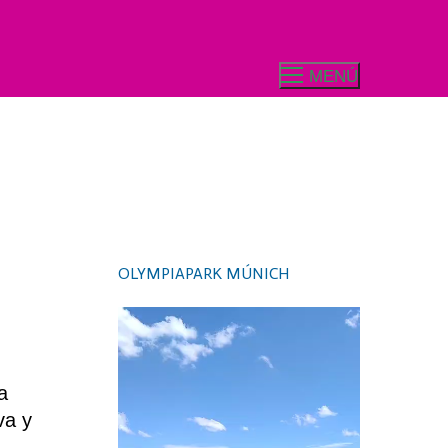
MENÚ
OLYMPIAPARK MÚNICH
Video
Player
a
va y